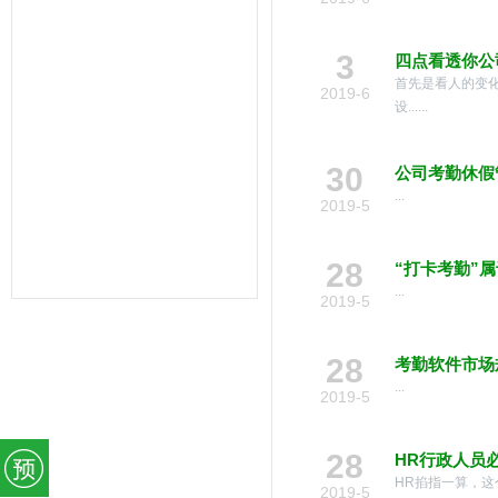
统,人力资源管理系统,考勤系统,验厂
系统,验厂软件,AB账系统,B账软件,人
事考勤系统,考勤管理系统,薪资管理,
3
中控考勤机,工厂考勤管理,企业管理软
四点看透你公
件,OA系统,外贸验厂,人权验厂,B账查
首先是看人的变
2019-6
厂,APP移动考勤,微信考勤,异地考勤
设......
管理,人事档案管理,人事考勤工资系
统,企业管理系统,办公管理软件,劳动
力管理,一卡通管理,考勤管理,智能考
30
勤排班,验厂考勤系统,CRM系统,学校
公司考勤休假
教育系统,考勤AB账系统,工资薪酬系
...
2019-5
统,武汉未来百信科技有限公司,深圳诶
诺基智能技术有限公司,湖北武汉,湖南
长沙,常州,东莞,惠州,佛山,深圳,山东,
28
宁波,杭州,昆山,江苏,温州,泰州
“打卡考勤”
...
2019-5
28
考勤软件市场
...
2019-5
28
HR行政人员
HR掐指一算，这
2019-5