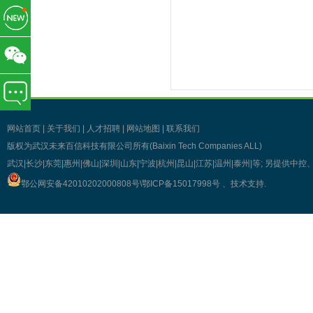
网站首页
|
关于我们
|
人才招聘
|
网站地图
|
联系我们
版权为武汉未来百信科技有限公司所有(Baixin Tech Companies ALL)
武汉|长沙|东莞|惠州|佛山|深圳|山东|宁波|杭州|昆山|江苏|温州|泰州|等; 另提
鄂公网安备42010202000808号\
鄂ICP备15017998号
、技术支持
.