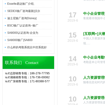
Esselte易达验厂介绍,
SEDEX验厂咨询最新|沃尔
17
中小企业管理
迪士尼验厂咨询Disney|
客观看待我国中小
2019-6
BSCI验厂认证咨询--验厂
SA8000认证咨询-企业为
15
[互联网+]
中国人力资源开发
SA8000验厂|SA800
2019-6
现......
什么样的考勤系统比中控系统好
14
中小企业考勤
联系我们 Contact
考勤是本公司管理
2019-6
℡✆总部销售专线：186-278-77795
10
人力资源管理
℡✆湖南销售专线：176-736-00082
℡✆广东销售专线：171-80388-577
随着信息化时代的
2019-6
官网诶诺基软件,专业定制10余年eHR
人力资源管理系统(CS/BS结构),eHR
系统,ehr软件,考勤软件,企业管理系
10
统,OA办公系统,SA8000验厂,查厂软
人力资源管理
件,人事考勤管理,人脸指纹考勤机,hr系
人力资源管理应是
2019-6