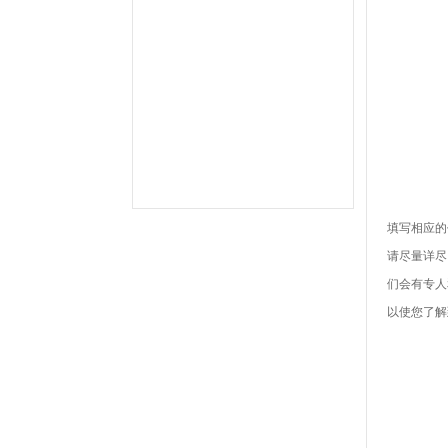
件,OA系统,外贸验厂,人权验厂,B账查
厂,APP移动考勤,微信考勤,异地考勤
管理,人事档案管理,人事考勤工资系
统,企业管理系统,办公管理软件,劳动
力管理,一卡通管理,考勤管理,智能考
勤排班,验厂考勤系统,CRM系统,学校
教育系统,考勤AB账系统,工资薪酬系
统,武汉未来百信科技有限公司,深圳诶
诺基智能技术有限公司,湖北武汉,湖南
长沙,常州,东莞,惠州,佛山,深圳,山东,
宁波,杭州,昆山,江苏,温州,泰州
填写相应的
请尽量详尽
们会有专人
以使您了解