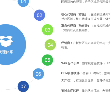
同级别的代理商，给予区域总代理最
核心代理商（市级）：
在授权区域内
授权区域，核心代理商可以发展下级
重点代理商（地市级）：
在授权区域
代理商以及直接销售。
经
销商：
在授
权区域内
本公司给与一
销售。
SAP
合作伙
伴：
签署诶诺基软件（
H
O
EM合作伙伴：
签署OEM协议，缴
无产权），页面设计元素，各种销售
项目合作伙伴：
提供项目信
息，并需