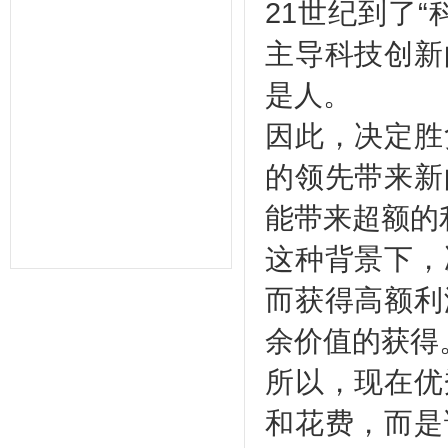
统,人力资源管理系统,考勤系统,验厂
21世纪到了
系统,验厂软件,AB账系统,B账软件,人
事考勤系统,考勤管理系统,薪资管理,
主导科技创新
中控考勤机,工厂考勤管理,企业管理软
件,OA系统,外贸验厂,人权验厂,B账查
是人。
厂,APP移动考勤,微信考勤,异地考勤
管理,人事档案管理,人事考勤工资系
统,企业管理系统,办公管理软件,劳动
因此，决定胜
力管理,一卡通管理,考勤管理,智能考
勤排班,验厂考勤系统,CRM系统,学校
的领先带来新
教育系统,考勤AB账系统,工资薪酬系
统,武汉未来百信科技有限公司,深圳诶
诺基智能技术有限公司,湖北武汉,湖南
能带来超额的
长沙,常州,东莞,惠州,佛山,深圳,山东,
宁波,杭州,昆山,江苏,温州,泰州
这种背景下，
而获得高额利
余价值的获得
所以，现在优
和花费，而是