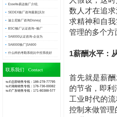
Esselte易达验厂介绍,
数人才在追求
SEDEX验厂咨询最新|沃尔
求精神和自我
迪士尼验厂咨询Disney|
BSCI验厂认证咨询--验厂
管理的多个方
SA8000认证咨询-企业为
SA8000验厂|SA800
1薪酬水平：
什么样的考勤系统比中控系统好
联系我们 Contact
首先就是薪酬
℡✆总部销售专线：186-278-77795
的节省，即利
℡✆湖南销售专线：176-736-00082
℡✆广东销售专线：171-80388-577
官网诶诺基软件,专业定制10余年eHR
工业时代的流
人力资源管理系统(CS/BS结构),eHR
系统,ehr软件,考勤软件,企业管理系
控制来做管理
统,OA办公系统,SA8000验厂,查厂软
件,人事考勤管理,人脸指纹考勤机,hr系