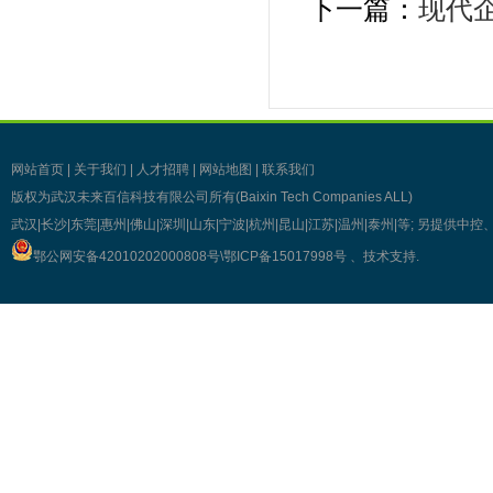
下一篇：
现代
网站首页
|
关于我们
|
人才招聘
|
网站地图
|
联系我们
版权为武汉未来百信科技有限公司所有(Baixin Tech Companies ALL)
武汉|长沙|东莞|惠州|佛山|深圳|山东|宁波|杭州|昆山|江苏|温州|泰州|等; 另提
鄂公网安备42010202000808号\
鄂ICP备15017998号
、技术支持
.