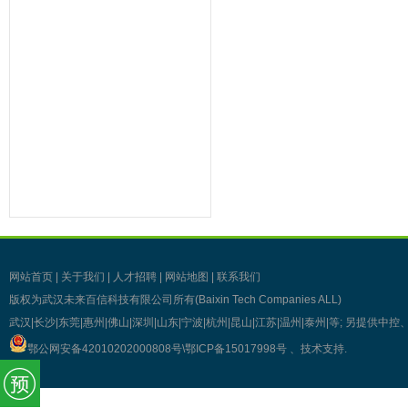
事考勤系统,考勤管理系统,薪资管理,
中控考勤机,工厂考勤管理,企业管理软
件,OA系统,外贸验厂,人权验厂,B账查
厂,APP移动考勤,微信考勤,异地考勤
管理,人事档案管理,人事考勤工资系
统,企业管理系统,办公管理软件,劳动
力管理,一卡通管理,考勤管理,智能考
勤排班,验厂考勤系统,CRM系统,学校
教育系统,考勤AB账系统,工资薪酬系
统,武汉未来百信科技有限公司,深圳诶
诺基智能技术有限公司,湖北武汉,湖南
长沙,常州,东莞,惠州,佛山,深圳,山东,
宁波,杭州,昆山,江苏,温州,泰州
网站首页
|
关于我们
|
人才招聘
|
网站地图
|
联系我们
版权为武汉未来百信科技有限公司所有(Baixin Tech Companies ALL)
武汉|长沙|东莞|惠州|佛山|深圳|山东|宁波|杭州|昆山|江苏|温州|泰州|等; 另提
鄂公网安备42010202000808号\
鄂ICP备15017998号
、技术支持
.