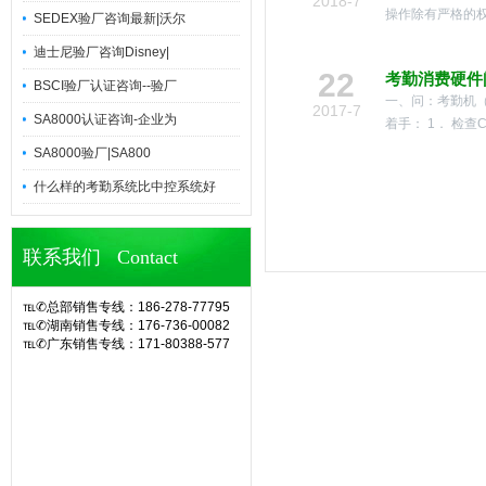
2018-7
操作除有严格的权
SEDEX验厂咨询最新|沃尔
迪士尼验厂咨询Disney|
22
考勤消费硬件
BSCI验厂认证咨询--验厂
一、问：考勤机
2017-7
SA8000认证咨询-企业为
着手： 1． 检查
SA8000验厂|SA800
什么样的考勤系统比中控系统好
联系我们 Contact
℡✆总部销售专线：186-278-77795
℡✆湖南销售专线：176-736-00082
℡✆广东销售专线：171-80388-577
官网诶诺基软件,专业定制10余年eHR
人力资源管理系统(CS/BS结构),eHR
系统,ehr软件,考勤软件,企业管理系
统,OA办公系统,SA8000验厂,查厂软
件,人事考勤管理,人脸指纹考勤机,hr系
统,人力资源管理系统,考勤系统,验厂
系统,验厂软件,AB账系统,B账软件,人