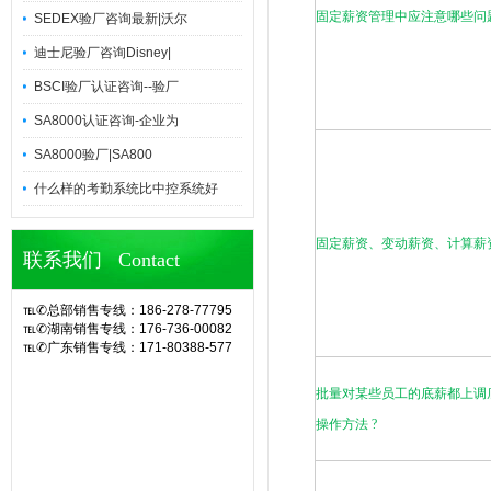
固定薪资管理中应注意哪些问
SEDEX验厂咨询最新|沃尔
迪士尼验厂咨询Disney|
BSCI验厂认证咨询--验厂
SA8000认证咨询-企业为
SA8000验厂|SA800
什么样的考勤系统比中控系统好
固定薪资、变动薪资、计算薪
联系我们 Contact
℡✆总部销售专线：186-278-77795
℡✆湖南销售专线：176-736-00082
℡✆广东销售专线：171-80388-577
官网诶诺基软件,专业定制10余年eHR
人力资源管理系统(CS/BS结构),eHR
批量对某些员工的底薪都上调
系统,ehr软件,考勤软件,企业管理系
统,OA办公系统,SA8000验厂,查厂软
操作方法
?
件,人事考勤管理,人脸指纹考勤机,hr系
统,人力资源管理系统,考勤系统,验厂
系统,验厂软件,AB账系统,B账软件,人