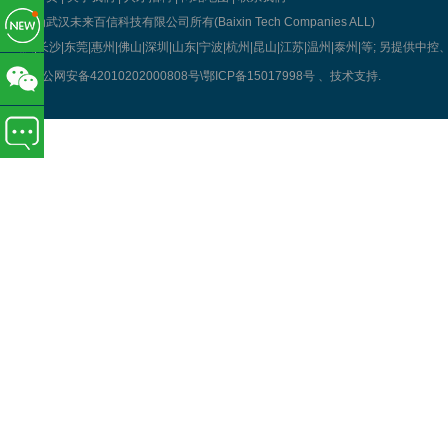
版权为武汉未来百信科技有限公司所有(Baixin Tech Companies ALL)
武汉|长沙|东莞|惠州|佛山|深圳|山东|宁波|杭州|昆山|江苏|温州|泰州|等; 另提
鄂公网安备42010202000808号\
鄂ICP备15017998号
、技术支持
.