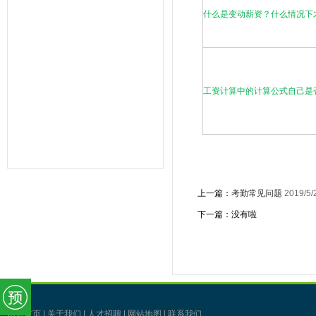
事考勤系统,考勤管理系统,薪资管理,
什么是变动薪资？什么情况下
中控考勤机,工厂考勤管理,企业管理软
件,OA系统,外贸验厂,人权验厂,B账查
厂,APP移动考勤,微信考勤,异地考勤
管理,人事档案管理,人事考勤工资系
统,企业管理系统,办公管理软件,劳动
力管理,一卡通管理,考勤管理,智能考
勤排班,验厂考勤系统,CRM系统,学校
工资计算中的计算公式自己是
教育系统,考勤AB账系统,工资薪酬系
统,武汉未来百信科技有限公司,深圳诶
诺基智能技术有限公司,湖北武汉,湖南
长沙,常州,东莞,惠州,佛山,深圳,山东,
宁波,杭州,昆山,江苏,温州,泰州
上一篇：
考勤常见问题
2019/5/
下一篇：没有啦
网站首页
|
关于我们
|
人才招聘
|
网站地图
|
联系我们