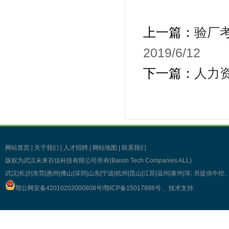
上一篇：
验厂
2019/6/12
下一篇：
人力
网站首页
|
关于我们
|
人才招聘
|
网站地图
|
联系我们
版权为武汉未来百信科技有限公司所有(Baixin Tech Companies ALL)
武汉|长沙|东莞|惠州|佛山|深圳|山东|宁波|杭州|昆山|江苏|温州|泰州|等; 另提
鄂公网安备42010202000808号\
鄂ICP备15017998号
、技术支持
.