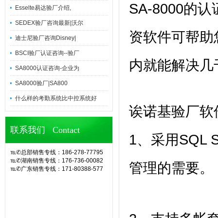
SA-8000
Esselte易达验厂介绍,
SEDEX验厂咨询最新|沃尔
资软件可帮助
迪士尼验厂咨询Disney|
BSCI验厂认证咨询--验厂
内就能解决几
SA8000认证咨询-企业为
SA8000验厂|SA800
什么样的考勤系统比中控系统好
诶诺基验厂软
联系我们 Contact
1、采用SQL
℡✆总部销售专线：186-278-77795
℡✆湖南销售专线：176-736-00082
管理的需要。
℡✆广东销售专线：171-80388-577
官网诶诺基软件,专业定制10余年eHR
人力资源管理系统(CS/BS结构),eHR
系统,ehr软件,考勤软件,企业管理系
统,OA办公系统,SA8000验厂,查厂软
件,人事考勤管理,人脸指纹考勤机,hr系