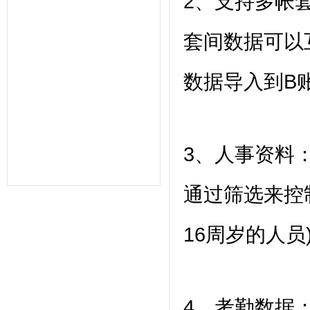
2、支持多帐
统,人力资源管理系统,考勤系统,验厂
系统,验厂软件,AB账系统,B账软件,人
事考勤系统,考勤管理系统,薪资管理,
套间数据可以
中控考勤机,工厂考勤管理,企业管理软
件,OA系统,外贸验厂,人权验厂,B账查
厂,APP移动考勤,微信考勤,异地考勤
管理,人事档案管理,人事考勤工资系
数据导入到B
统,企业管理系统,办公管理软件,劳动
力管理,一卡通管理,考勤管理,智能考
勤排班,验厂考勤系统,CRM系统,学校
教育系统,考勤AB账系统,工资薪酬系
统,武汉未来百信科技有限公司,深圳诶
诺基智能技术有限公司,湖北武汉,湖南
3、人事资料
长沙,常州,东莞,惠州,佛山,深圳,山东,
宁波,杭州,昆山,江苏,温州,泰州
通过筛选来控
16周岁的人员
4、考勤数据