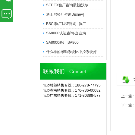
SEDEX验厂咨询最新|沃尔
迪士尼验厂咨询Disney|
BSCI验厂认证咨询--验厂
SA8000认证咨询-企业为
SA8000验厂|SA800
什么样的考勤系统比中控系统好
联系我们 Contact
℡✆总部销售专线：186-278-77795
℡✆湖南销售专线：176-736-00082
℡✆广东销售专线：171-80388-577
上一篇
官网诶诺基软件,专业定制10余年eHR
下一篇
人力资源管理系统(CS/BS结构),eHR
系统,ehr软件,考勤软件,企业管理系
统,OA办公系统,SA8000验厂,查厂软
件,人事考勤管理,人脸指纹考勤机,hr系
统,人力资源管理系统,考勤系统,验厂
系统,验厂软件,AB账系统,B账软件,人