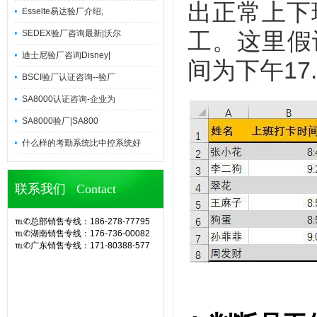
出正常上下
Esselte易达验厂介绍,
SEDEX验厂咨询最新|沃尔
工。这里假
迪士尼验厂咨询Disney|
间为下午17.
BSCI验厂认证咨询--验厂
SA8000认证咨询-企业为
SA8000验厂|SA800
什么样的考勤系统比中控系统好
联系我们 Contact
℡✆总部销售专线：186-278-77795
℡✆湖南销售专线：176-736-00082
℡✆广东销售专线：171-80388-577
官网诶诺基软件,专业定制10余年eHR
人力资源管理系统(CS/BS结构),eHR
系统,ehr软件,考勤软件,企业管理系
统,OA办公系统,SA8000验厂,查厂软
件,人事考勤管理,人脸指纹考勤机,hr系