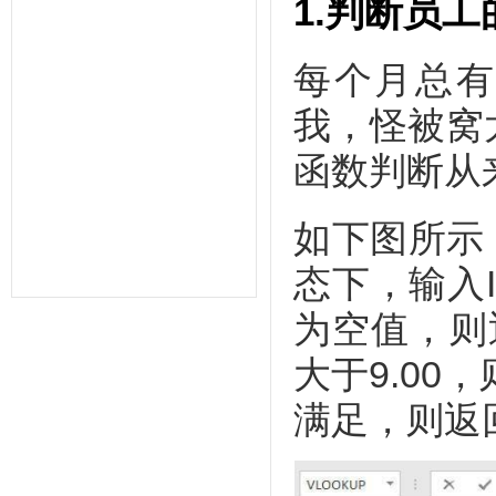
1.判断员
统,人力资源管理系统,考勤系统,验厂
系统,验厂软件,AB账系统,B账软件,人
事考勤系统,考勤管理系统,薪资管理,
中控考勤机,工厂考勤管理,企业管理软
每个月总有
件,OA系统,外贸验厂,人权验厂,B账查
厂,APP移动考勤,微信考勤,异地考勤
我，怪被窝
管理,人事档案管理,人事考勤工资系
统,企业管理系统,办公管理软件,劳动
力管理,一卡通管理,考勤管理,智能考
函数判断从
勤排班,验厂考勤系统,CRM系统,学校
教育系统,考勤AB账系统,工资薪酬系
统,武汉未来百信科技有限公司,深圳诶
如下图所示
诺基智能技术有限公司,湖北武汉,湖南
长沙,常州,东莞,惠州,佛山,深圳,山东,
宁波,杭州,昆山,江苏,温州,泰州
态下，输入
为空值，则
大于9.00
满足，则返回