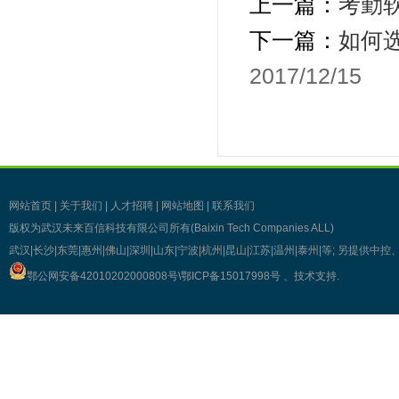
上一篇：
考勤
下一篇：
如何
2017/12/15
网站首页
|
关于我们
|
人才招聘
|
网站地图
|
联系我们
版权为武汉未来百信科技有限公司所有(Baixin Tech Companies ALL)
武汉|长沙|东莞|惠州|佛山|深圳|山东|宁波|杭州|昆山|江苏|温州|泰州|等; 另提
鄂公网安备42010202000808号\
鄂ICP备15017998号
、技术支持
.