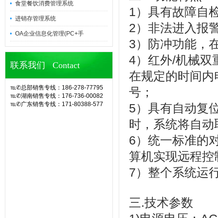
食堂餐饮消费管理系统
1）具有故障自
进销存管理系统
2）非法进入报
OA企业信息化管理(PC+手
3）防冲功能，
4）红外/机械
联系我们 Contact
在规定的时间内
℡✆总部销售专线：186-278-77795
号；
℡✆湖南销售专线：176-736-00082
℡✆广东销售专线：171-80388-577
5）具有自动复
官网诶诺基软件,专业定制10余年eHR
人力资源管理系统(CS/BS结构),eHR
时，系统将自动
系统,ehr软件,考勤软件,企业管理系
6）统一标准的
统,OA办公系统,SA8000验厂,查厂软
件,人事考勤管理,人脸指纹考勤机,hr系
算机实现远程控
统,人力资源管理系统,考勤系统,验厂
系统,验厂软件,AB账系统,B账软件,人
7）整个系统运
事考勤系统,考勤管理系统,薪资管理,
中控考勤机,工厂考勤管理,企业管理软
件,OA系统,外贸验厂,人权验厂,B账查
厂,APP移动考勤,微信考勤,异地考勤
三.技术参数
管理,人事档案管理,人事考勤工资系
统,企业管理系统,办公管理软件,劳动