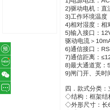
1)电源电压：AC2
力管理,一卡通管理,考勤管理,智能考
勤排班,验厂考勤系统,CRM系统,学校
2)驱动电机：直流
教育系统,考勤AB账系统,工资薪酬系
统,武汉未来百信科技有限公司,深圳诶
3)工作环境温度：-1
诺基智能技术有限公司,湖北武汉,湖南
长沙,常州,东莞,惠州,佛山,深圳,山东,
4)相对湿度：相
宁波,杭州,昆山,江苏,温州,泰州
5)输入接口：1
驱动电流＞10m
6)通信接口：RS
7)通信距离：≤1
8)最大通道宽：5
9)闸门开、关时间
四．款式分类：
◇结构：框架结
◇外形尺寸：长60