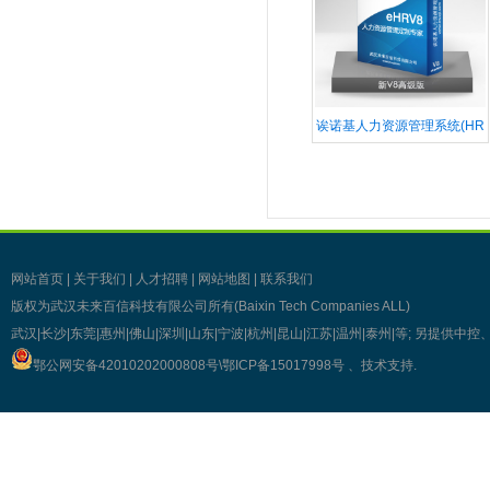
诶诺基人力资源管理系统(HR
网站首页
|
关于我们
|
人才招聘
|
网站地图
|
联系我们
版权为武汉未来百信科技有限公司所有(Baixin Tech Companies ALL)
武汉|长沙|东莞|惠州|佛山|深圳|山东|宁波|杭州|昆山|江苏|温州|泰州|等; 另提
鄂公网安备42010202000808号\
鄂ICP备15017998号
、技术支持
.