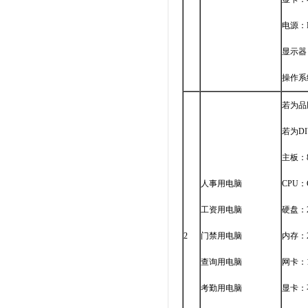
电源：
显示器
操作系
若为品
若为D
主板：
人事用电脑
CPU：C
工资用电脑
硬盘：2
2
门禁用电脑
内存：2
查询用电脑
网卡：1
考勤用电脑
显卡：