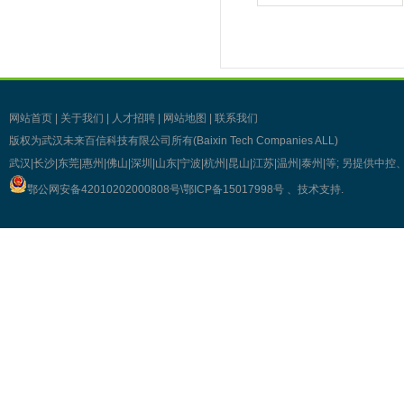
网站首页
|
关于我们
|
人才招聘
|
网站地图
|
联系我们
版权为武汉未来百信科技有限公司所有(Baixin Tech Companies ALL)
武汉|长沙|东莞|惠州|佛山|深圳|山东|宁波|杭州|昆山|江苏|温州|泰州|等; 另提
鄂公网安备42010202000808号\
鄂ICP备15017998号
、技术支持
.