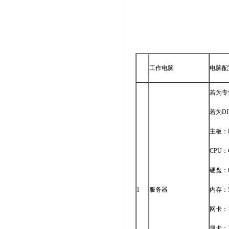
工作电脑
电脑配
若为专
若为D
主板：
CPU：C
硬盘：
1
服务器
内存：
网卡：1
显卡：