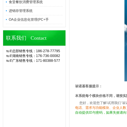
食堂餐饮消费管理系统
进销存管理系统
OA企业信息化管理(PC+手
联系我们 Contact
℡✆总部销售专线：186-278-77795
℡✆湖南销售专线：176-736-00082
℡✆广东销售专线：171-80388-577
官网诶诺基软件,专业定制10余年eHR
人力资源管理系统(CS/BS结构),eHR
系统,ehr软件,考勤软件,企业管理系
统,OA办公系统,SA8000验厂,查厂软
件,人事考勤管理,人脸指纹考勤机,hr系
诶诺基客服提示：
统,人力资源管理系统,考勤系统,验厂
系统,验厂软件,AB账系统,B账软件,人
本系统每个模块价格不同，请按实
事考勤系统,考勤管理系统,薪资管理,
您好，欢迎您了解\试用我们‘诶
中控考勤机,工厂考勤管理,企业管理软
电话
、
需求与
功能模块、企
业人数
件,OA系统,外贸验厂,人权验厂,B账查
自动提供ID与密码，如果失效请向
厂,APP移动考勤,微信考勤,异地考勤
管理,人事档案管理,人事考勤工资系
统,企业管理系统,办公管理软件,劳动