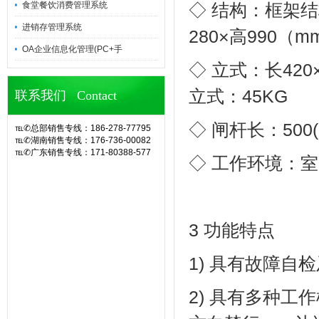
食堂餐饮消费管理系统
◇ 结构：框架结
进销存管理系统
280×高990（m
OA企业信息化管理(PC+手
◇ 立式：长420
立式：45KG
联系我们 Contact
◇ 闸杆长：50
℡✆总部销售专线：186-278-77795
℡✆湖南销售专线：176-736-00082
℡✆广东销售专线：171-80388-577
◇ 工作环境：
官网诶诺基软件,专业定制10余年eHR
人力资源管理系统(CS/BS结构),eHR
系统,ehr软件,考勤软件,企业管理系
统,OA办公系统,SA8000验厂,查厂软
件,人事考勤管理,人脸指纹考勤机,hr系
统,人力资源管理系统,考勤系统,验厂
3 功能特点
系统,验厂软件,AB账系统,B账软件,人
事考勤系统,考勤管理系统,薪资管理,
1) 具有故障
中控考勤机,工厂考勤管理,企业管理软
件,OA系统,外贸验厂,人权验厂,B账查
厂,APP移动考勤,微信考勤,异地考勤
2) 具有多种
管理,人事档案管理,人事考勤工资系
统,企业管理系统,办公管理软件,劳动