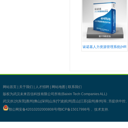
诶诺基人力资源管理系统(HR
网站首页
|
关于我们
|
人才招聘
|
网站地图
|
联系我们
版权为武汉未来百信科技有限公司所有(Baixin Tech Companies ALL)
武汉|长沙|东莞|惠州|佛山|深圳|山东|宁波|杭州|昆山|江苏|温州|泰州|等; 另提
鄂公网安备42010202000808号\
鄂ICP备15017998号
、技术支持
.