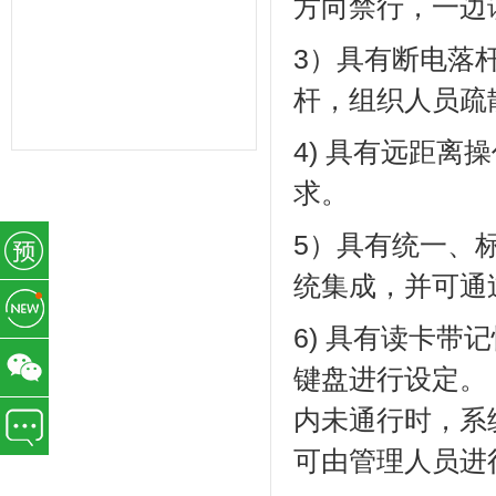
方向禁行，一边
力管理,一卡通管理,考勤管理,智能考
勤排班,验厂考勤系统,CRM系统,学校
教育系统,考勤AB账系统,工资薪酬系
3）具有断电落
统,武汉未来百信科技有限公司,深圳诶
诺基智能技术有限公司,湖北武汉,湖南
杆，组织人员疏
长沙,常州,东莞,惠州,佛山,深圳,山东,
宁波,杭州,昆山,江苏,温州,泰州
4) 具有远距
求。
5）具有统一、
统集成，并可通
6) 具有读卡
键盘进行设定。
内未通行时，系
可由管理人员进