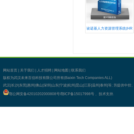
诶诺基人力资源管理系统(HR
网站首页
|
关于我们
|
人才招聘
|
网站地图
|
联系我们
版权为武汉未来百信科技有限公司所有(Baixin Tech Companies ALL)
武汉|长沙|东莞|惠州|佛山|深圳|山东|宁波|杭州|昆山|江苏|温州|泰州|等; 另提
鄂公网安备42010202000808号\
鄂ICP备15017998号
、技术支持
.