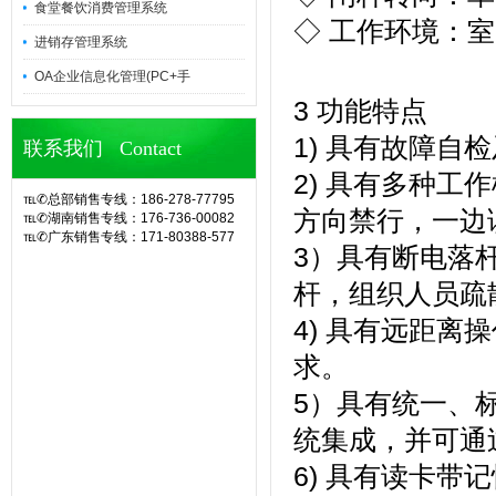
食堂餐饮消费管理系统
◇ 工作环境：室
进销存管理系统
OA企业信息化管理(PC+手
3 功能特点
1) 具有故障
联系我们 Contact
2) 具有多种
℡✆总部销售专线：186-278-77795
方向禁行，一边
℡✆湖南销售专线：176-736-00082
℡✆广东销售专线：171-80388-577
3）具有断电落
官网诶诺基软件,专业定制10余年eHR
人力资源管理系统(CS/BS结构),eHR
杆，组织人员疏
系统,ehr软件,考勤软件,企业管理系
统,OA办公系统,SA8000验厂,查厂软
4) 具有远距
件,人事考勤管理,人脸指纹考勤机,hr系
统,人力资源管理系统,考勤系统,验厂
求。
系统,验厂软件,AB账系统,B账软件,人
事考勤系统,考勤管理系统,薪资管理,
5）具有统一、
中控考勤机,工厂考勤管理,企业管理软
件,OA系统,外贸验厂,人权验厂,B账查
统集成，并可通
厂,APP移动考勤,微信考勤,异地考勤
管理,人事档案管理,人事考勤工资系
6) 具有读卡
统,企业管理系统,办公管理软件,劳动