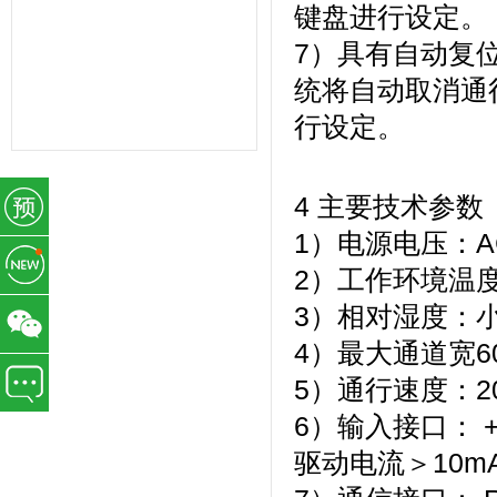
力管理,一卡通管理,考勤管理,智能考
键盘进行设定。
勤排班,验厂考勤系统,CRM系统,学校
教育系统,考勤AB账系统,工资薪酬系
7）具有自动复
统,武汉未来百信科技有限公司,深圳诶
诺基智能技术有限公司,湖北武汉,湖南
统将自动取消通
长沙,常州,东莞,惠州,佛山,深圳,山东,
宁波,杭州,昆山,江苏,温州,泰州
行设定。
4 主要技术参数
1）电源电压：AC2
2）工作环境温度：
3）相对湿度：小
4）最大通道宽6
5）通行速度：2
6）输入接口： +
驱动电流＞10m