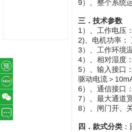
9
）、整个系统
力管理,一卡通管理,考勤管理,智能考
勤排班,验厂考勤系统,CRM系统,学校
教育系统,考勤AB账系统,工资薪酬系
统,武汉未来百信科技有限公司,深圳诶
三．技术参数
诺基智能技术有限公司,湖北武汉,湖南
长沙,常州,东莞,惠州,佛山,深圳,山东,
1
）、工作电压
宁波,杭州,昆山,江苏,温州,泰州
2)
、
电机功率：
3
）、工作环境
4
）、相对湿度
5
）、输入接口
驱动电流＞
10m
6
）、通信接口
7
）、最大通道
8
）、闸门开、
四．款式分类
：