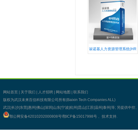
诶诺基人力资源管理系统(HR
网站首页
|
关于我们
|
人才招聘
|
网站地图
|
联系我们
版权为武汉未来百信科技有限公司所有(Baixin Tech Companies ALL)
武汉|长沙|东莞|惠州|佛山|深圳|山东|宁波|杭州|昆山|江苏|温州|泰州|等; 另提
鄂公网安备42010202000808号\
鄂ICP备15017998号
、技术支持
.