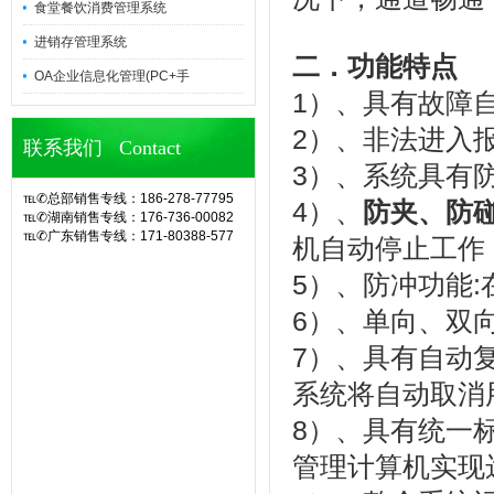
食堂餐饮消费管理系统
进销存管理系统
二．功能特点
OA企业信息化管理(PC+手
1
）、具有故障
2
）、非法进入
联系我们 Contact
3
）、系统具有
℡✆总部销售专线：186-278-77795
4
）、
防夹、防
℡✆湖南销售专线：176-736-00082
℡✆广东销售专线：171-80388-577
机自动停止工作
官网诶诺基软件,专业定制10余年eHR
人力资源管理系统(CS/BS结构),eHR
5
）、防冲功能
:
系统,ehr软件,考勤软件,企业管理系
统,OA办公系统,SA8000验厂,查厂软
6
）、单向、双
件,人事考勤管理,人脸指纹考勤机,hr系
统,人力资源管理系统,考勤系统,验厂
7
）、具有自动
系统,验厂软件,AB账系统,B账软件,人
事考勤系统,考勤管理系统,薪资管理,
系统将自动取消
中控考勤机,工厂考勤管理,企业管理软
8
）、具有统一
件,OA系统,外贸验厂,人权验厂,B账查
厂,APP移动考勤,微信考勤,异地考勤
管理计算机实现
管理,人事档案管理,人事考勤工资系
统,企业管理系统,办公管理软件,劳动