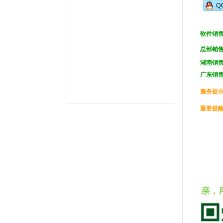
件,OA系统,外贸验厂,人权验厂,B账查
厂,APP移动考勤,微信考勤,异地考勤
管理,人事档案管理,人事考勤工资系
统,企业管理系统,办公管理软件,劳动
软件销售
力管理,一卡通管理,考勤管理,智能考
勤排班,验厂考勤系统,CRM系统,学校
总部
销
教育系统,考勤AB账系统,工资薪酬系
湖南销售
统,武汉未来百信科技有限公司,深圳诶
诺基智能技术有限公司,湖北武汉,湖南
广东
销
长沙,常州,东莞,惠州,佛山,深圳,山东,
宁波,杭州,昆山,江苏,温州,泰州
服务
提
重要提醒：