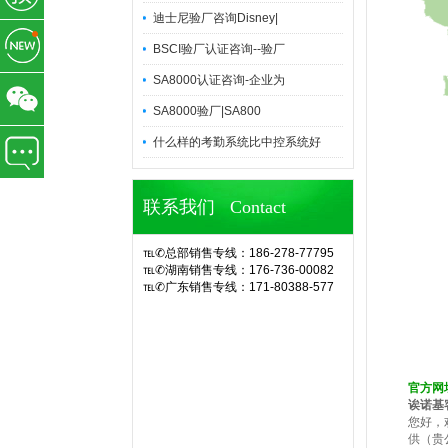
迪士尼验厂咨询Disney|
BSCI验厂认证咨询--验厂
SA8000认证咨询-企业为
SA8000验厂|SA800
什么样的考勤系统比中控系统好
联系我们 Contact
℡✆总部销售专线：186-278-77795
℡✆湖南销售专线：176-736-00082
℡✆广东销售专线：171-80388-577
官网诶诺基软件,专业定制10余年eHR
人力资源管理系统(CS/BS结构),eHR
系统,ehr软件,考勤软件,企业管理系
统,OA办公系统,SA8000验厂,查厂软
件,人事考勤管理,人脸指纹考勤机,hr系
官方网
统,人力资源管理系统,考勤系统,验厂
诶诺基
系统,验厂软件,AB账系统,B账软件,人
您好，
事考勤系统,考勤管理系统,薪资管理,
供（贵
中控考勤机,工厂考勤管理,企业管理软