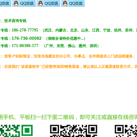
、技术咨询专线
186-278-77795
售专线：
（武汉、
内蒙古、北京、
山东、
江西、宁波、杭州、苏州、
176-736
-00082
专线：
（湖南全省特价优惠中...）
171-80388-5
77
售专线：
（广州、东莞、佛山、惠州、深圳）
示
：按客户
实际情况，安排当
地最近的分公司、办事点、合作商提供上门或远程服务
。
目前我们"诶诺基软件"已经暂停深圳l销售渠道，请认准以上正规渠道联系方式，否